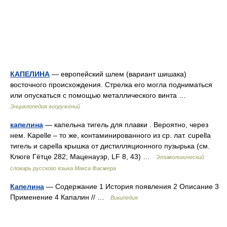
КАПЕЛИНА
— европейский шлем (вариант шишака)
восточного происхождения. Стрелка его могла подниматься
или опускаться с помощью металлического винта …
Энциклопедия вооружений
капелина
— капельна тигель для плавки . Вероятно, через
нем. Kареllе – то же, контаминированного из ср. лат. сuреllа
тигель и сареllа крышка от дистилляционного пузырька (см.
Клюге Гётце 282; Маценауэр, LF 8, 43) …
Этимологический
словарь русского языка Макса Фасмера
Капелина
— Содержание 1 История появления 2 Описание 3
Применение 4 Капалин // …
Википедия