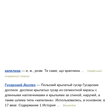
капелина
— и, ж., розм. Те саме, що краплина …
Український
тлумачний словник
Гусарский Доспех
— Польский крылатый гусар Гусарские
доспехи доспехи крылатых гусар из сегментной кирасы с
длинными наплечниками и крыльями за спиной, наручей, а
также шлема типа «капелина». Использовались, в основном, в
17 веке. Содержание 1 История …
Википедия