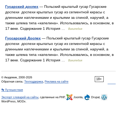
Гусарский доспех
— Польский крылатый гусар Гусарские
доспехи доспехи крылатых гусар из сегментной кирасы с
длинными наплечниками и крыльями за спиной, наручей, а
также шлема типа «капелина». Использовались, в основном, в
17 веке. Содержание 1 История …
Википедия
Гуссарский Доспех
— Польский крылатый гусар Гусарские
доспехи доспехи крылатых гусар из сегментной кирасы с
длинными наплечниками и крыльями за спиной, наручей, а
также шлема типа «капелина». Использовались, в основном, в
17 веке. Содержание 1 История …
Википедия
© Академик, 2000-2026
18+
Обратная связь:
Техподдержка
,
Реклама на сайте
👣 Путешествия
Экспорт словарей на сайты
, сделанные на PHP,
Joomla,
Drupal,
WordPress, MODx.